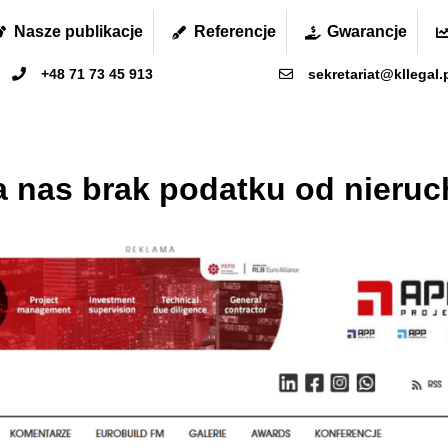
Nasze publikacje
Referencje
Gwarancje
+48 71 73 45 913
sekretariat@kllegal.
a nas brak podatku od nieru